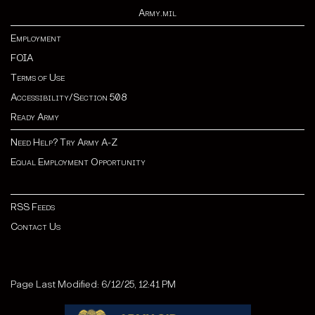
Army.mil
Employment
FOIA
Terms of Use
Accessibility/Section 508
Ready Army
Need Help? Try Army A-Z
Equal Employment Opportunity
RSS Feeds
Contact Us
Page Last Modified: 6/12/25, 12:41 PM